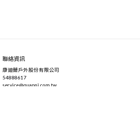
聯絡資訊
康廸薾戶外股份有限公司
54888617
service@quapni.com.tw
04 - 25605778 分機：102
台中市大雅區上山路184號
(本址為營業登記，不對外開放)
服務時間