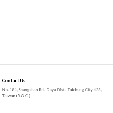
Contact
Us
No. 184, Shangshan Rd., Daya Dist., Taichung City 428,
Taiwan (R.O.C.)
service@quapni.com.tw