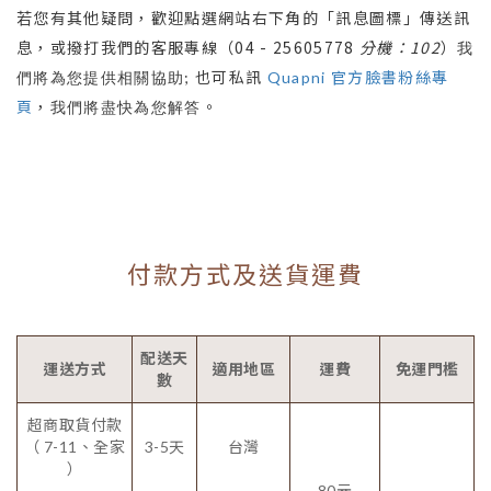
若您有其他疑問，歡迎點選網站右下角的「訊息圖標」傳送訊
04 - 25605778
分機：102
息，或撥打我們的客服專線（
）
我
; 也可私訊
Quapni 官方臉書粉絲專
們將為您提供相關協助
頁
，
。
我們將盡快為您解答
付款方式及送貨運費
配送天
運送方式
適用地區
運費
免運門檻
數
超商取貨付款
（ 7-11、全家
3-5天
台灣
）
80元