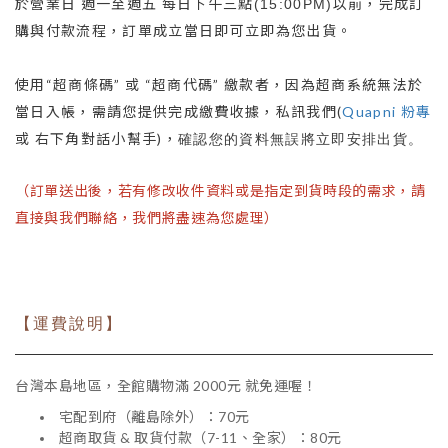
於營業日 週一至週五 每日下午三點
以前，完成訂
(15:00PM)
購與付款流程，訂單成立當日即可立即為您出貨。
使用“超商條碼” 或 “超商代碼” 繳款者，因為超商系統無法於
當日入帳，需請您提供完成繳費收據，私訊我們(
Quapni 粉專
或 右下角對話小幫手)，
確認您的資料無誤將立即安排出貨。
（訂單送出後，若有修改收件資料或是指定到貨時段的需求，請
直接與我們聯絡，我們將盡速為您處理）
【運費說明】
台灣本島地區，全館購物滿 2000元 就免運喔！
宅配到府（離島除外）：70元
超商取貨 & 取貨付款（7-11、全家）：80元