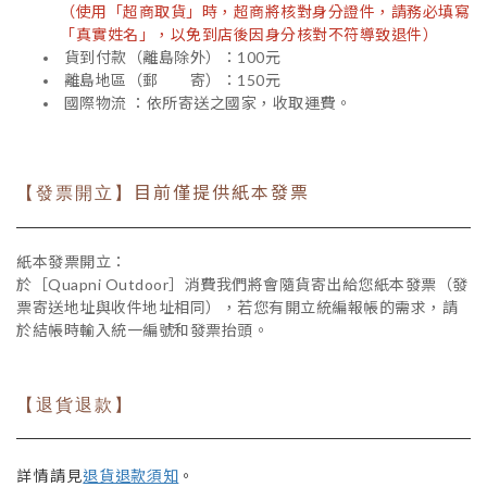
（使用「超商取貨」時，超商將核對身分證件，請務必填寫
「真實姓名」，以免到店後因身分核對不符導致退件）
貨到付款（離島除外）：100元
離島地區（郵 寄）：150元
國際物流 ：依所寄送之國家，收取運費。
目前僅提供紙本發票
【發票開立】
紙本發票開立：
於［Quapni Outdoor］消費我們將會隨貨寄出給您紙本發票（發
票寄送地址與收件地址相同），若您有開立統編報帳的需求，請
於結帳時輸入統一編號和發票抬頭。
【退貨退款】
詳情請見
退貨退款須知
。