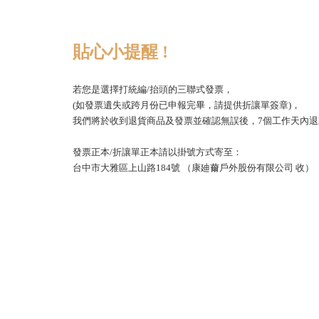
貼心小提醒 !
若您是選擇打統編/抬頭的三聯式發票，
(如發票遺失或跨月份已申報完畢，請提供折讓單簽章)，
我們將於收到退貨商品及發票並確認無誤後，7個工作天內退
發票正本/折讓單正本請以掛號方式寄至：
台中市大雅區上山路184號 （康廸薾戶外股份有限公司 收）