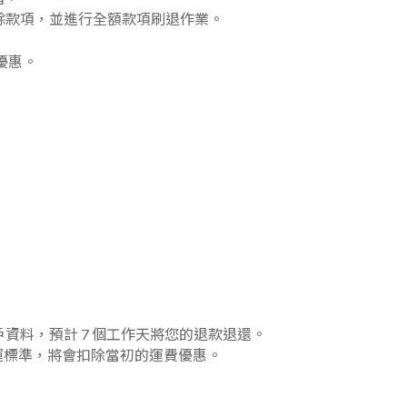
餘款項，並進行全額款項刷退作業。
優惠。
資料，預計 7 個工作天將您的退款退還。
免運標準，將會扣除當初的運費優惠。