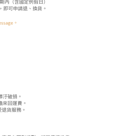
賞期內（含國定例假日）
訊，即可申請退、換貨。
sage。
髒汙破損。
擔來回運費。
受退貨服務。