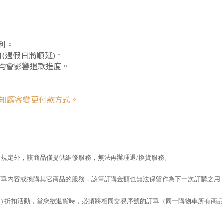
利。
假日(遇假日將順延)。
，均會影響退款進度。
訊通知顧客變更付款方式。
之規定外，該商品僅提供維修服務，無法再辦理退/換貨服務。
訂單內容或換購其它商品的服務，該筆訂購金額也無法保留作為下一次訂購之用
滿件 ) 折扣活動，當您欲退貨時，必須將相同交易序號的訂單（同一購物車所有商