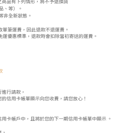
之商品有下列情形，將不予退換貨
贈品、等）。
除等非全新狀態。
取單筆運費，因此退款不退運費。
免運優惠標準，退款時會扣除當初寄送的運費。
款
行進行請款，
您的信用卡帳單顯示向您收費，請您放心！
用卡帳戶中，且將於您的下一期信用卡帳單中顯示 。
者，