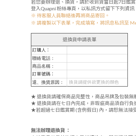
若您要辦理退、換貨，請於收到貨當日起7日鑑
登入Quapni 粉絲專頁，以私訊方式留下下列資
※ 待客服人員聯絡後再將商品寄回。
※
請複製以下表單，完成填寫，將訊息私訊至 Mes
退換貨申請表單
訂購人：
聯絡電話：
商品名稱：
訂單號碼：
換貨請提供欲更換的顏色
退、換貨原因：
★ 退換貨請確保商品完整性，商品吊牌及包裝無
★ 退換貨請在七日內完成，非瑕疵商品須自行負
★若超過七日鑑賞期 (含例假日) 內，請恕無法接
無法辦理退換貨 ：