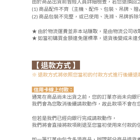
由於商品出貨前皆經人員詳細檢查，若您退換回
(1) 商品配件不齊（主機、配件、包裝、吊牌、
(2) 商品包裝不完整，或已使用、洗滌、吊牌拆
★ 由於物流運費並非本站賺取，是由物流公司收
★ 如當初購買金額達免運標準，退貨後變成未達
【 退款方式 】
※
退款方式將依照您當初的付款方式進行後續退
信用卡線上付款：
通常在商品尚未出貨之前，您的訂單亦尚未向銀
我們會為您取消後續請款動作，故此款項不會在
但若是我們已經向銀行完成請款動作，
我們將會直接將款項刷退至您當初使用來付款的信
如一筆訂單中包含多項商品，辦理部分商品退貨