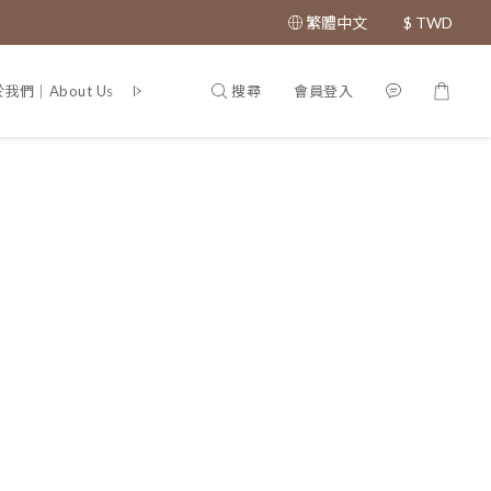
繁體中文
$
TWD
搜尋
會員登入
我們｜About Us
專利證書｜Patent