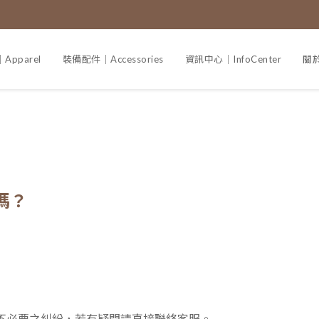
pparel
裝備配件｜Accessories
資訊中心｜InfoCenter
關於
嗎？
不必要之糾紛，若有疑問請直接聯絡客服。