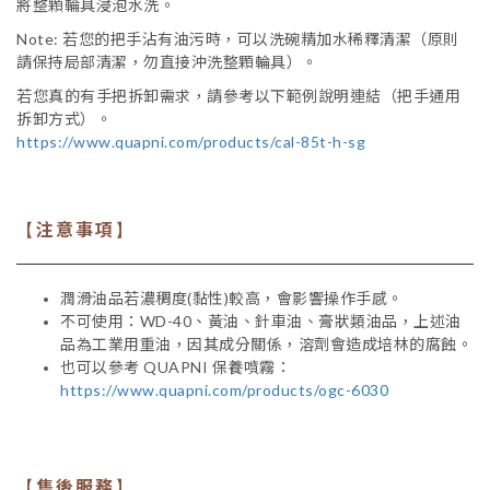
將整顆輪具浸泡水洗。
Note: 若您的把手沾有油污時，可以洗碗精加水稀釋清潔（原則
請保持局部清潔，勿直接沖洗整顆輪具）。
若您真的有手把拆卸需求，請參考以下範例說明連結（把手通用
拆卸方式）。
https://www.quapni.com/products/cal-85t-h-sg
注意事項
【
】
潤滑油品若濃稠度(黏性)較高，會影響操作手感。
不可使用：WD-40、黃油、針車油、膏狀類油品，上述油
品為工業用重油，因其成分關係，溶劑會造成培林的腐蝕。
也可以參考 QUAPNI 保養噴霧：
https://www.quapni.com/products/ogc-6030
售後服務
【
】