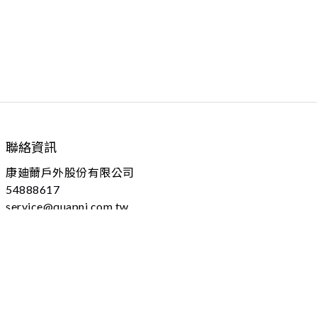
聯絡資訊
康廸薾戶外股份有限公司
54888617
service@quapni.com.tw
04 - 25605778 分機：102
台中市大雅區上山路184號
(本址為營業登記，不對外開放)