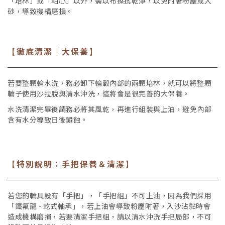
「培林」或「軸心」以外，需以布擦拭乾淨，以免附著粉塵或入
砂，導致機構磨損。
徹底清潔｜大保養
【
】
若要整顆輪水洗，務必卸下輪轂內部的兩顆培林，就可以將整顆
輪子使用沙拉脫與清水沖洗，這將會是很完善的大保養。
水洗清潔完畢後請務必將其風乾，再進行組裝與上油，避免內部
含有水分導致日後鏽蝕。
特別說明：手把保養＆清潔
【
】
若您的輪具設有「手把」，「手把組」不可上油，因為我們採用
「鐵氟龍 - 乾式軸承」，若上油會導致粉塵附著，入沙沾黏時會
造成機構磨損，若要清潔手把組，請以清水沖洗手把局部，不可