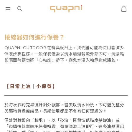
捲線器如何進行保養？
QUAPNI OUTDOOR 在輪具設計上，我們盡可能為使用者減少
保養步驟程序，一般保養僅需以清水清潔輪轂外部即可，清潔輪
轂表面時請勿將「心軸座」拆下，避免水浸入軸承造成鏽蝕。
日常上油｜小保養
【
】
於每次作釣完畢後針對外觀部，當天以清水沖洗，即可避免鹽分
與礦物質過度結晶，長期使用都是不會有任何疑慮的。
僅針對輪轂內「軸承」，以「矽油、揮發性低黏度基礎油」或
「市購捲線器軸承保養噴霧」微量潤滑上油即可，過多油品溢出