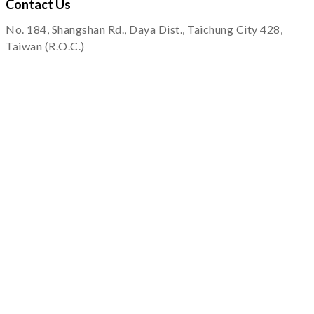
Contact
Us
No. 184, Shangshan Rd., Daya Dist., Taichung City 428,
Taiwan (R.O.C.)
service@quapni.com.tw
Notice
Shopping Information
Private Policy
Return & Warranty
Others
FAQ
Service