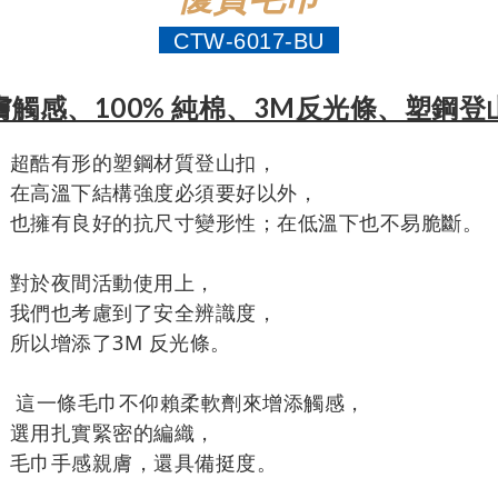
CTW-6017-BU
膚觸感、100% 純棉、3M反光條、塑鋼登
超酷有形的塑鋼材質登山扣，
在高溫下結構強度必須要好以外，
也擁有良好的抗尺寸變形性；在低溫下也不易脆斷。
對於夜間活動使用上，
我們也考慮到了安全辨識度，
所以增添了3M 反光條。
這一條毛巾不仰賴柔軟劑來增添觸感，
選用扎實緊密的編織，
毛巾手感親膚，
還具備挺度。