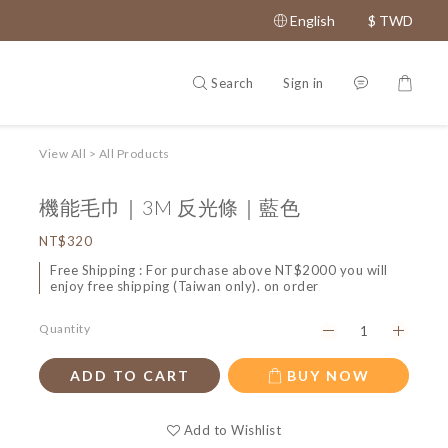
English
$
TWD
Search
Sign in
View All
>
All Products
機能毛巾｜3M 反光條｜藍色
NT$320
Free Shipping : For purchase above NT$2000 you will
enjoy free shipping (Taiwan only). on order
Quantity
ADD TO CART
BUY NOW
Add to Wishlist