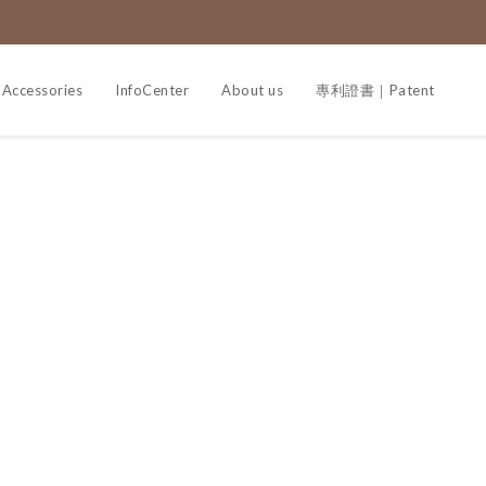
Accessories
InfoCenter
About us
專利證書｜Patent