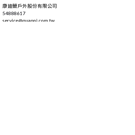
康廸薾戶外股份有限公司
54888617
service@quapni.com.tw
04 - 25605778 分機：102
台中市大雅區上山路184號
(本址為營業登記，不對外開放)
服務時間
09:00-17:00 (不含例假日)
條款細則
購物須知
隱私政策
退換貨政策