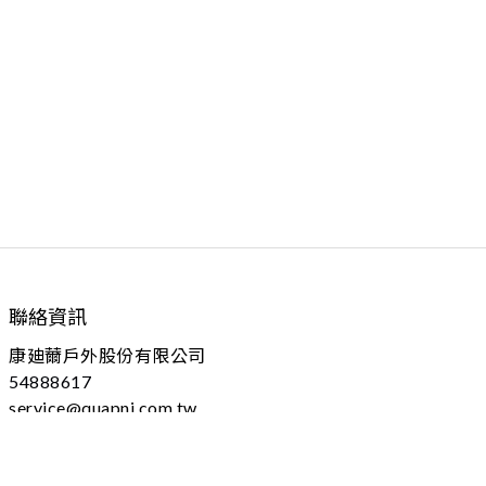
聯絡資訊
康廸薾戶外股份有限公司
54888617
service@quapni.com.tw
04 - 25605778 分機：102
台中市大雅區上山路184號