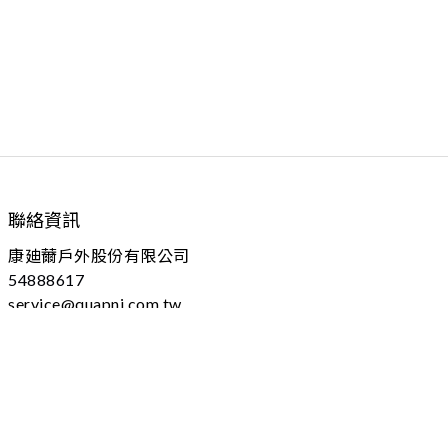
聯絡資訊
康廸薾戶外股份有限公司
54888617
service@quapni.com.tw
04 - 25605778 分機：102
台中市大雅區上山路184號
(本址為營業登記，不對外開放)