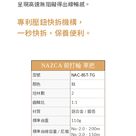
呈現高速無阻礙得出線暢感。
專利壓鈕快拆機構，
一秒快拆，保養便利。
NAZCA 前打輪 單把
型號
NAC-85T-TG
顏色
鈦
培林數
2
齒輪比
1:1
材質
鋁合金 / 鍛造
標準自重
110g
No-2.0 - 200m
標準自線容量 / 尼龍
No-3.0 - 150m