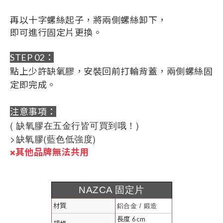
再以十字螺絲起子，將兩側螺絲卸下，
即可進行固定片更換。
STEP 02：
點上少許缺氧膠，
安裝回前打輪背蓋，兩側螺絲固
定即完成。
注意事項：
( 缺氧膠在五金行皆可買到哦！)
>缺氧膠(藍色低強度)
其他品牌無法共用
❌
NAZCA 固定片
材質
鋁合金 / 鍛造
長度 6cm