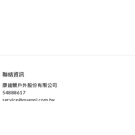
聯絡資訊
康廸薾戶外股份有限公司
54888617
service@quapni.com.tw
04 - 25605778 分機：102
台中市大雅區上山路184號
(本址為營業登記，不對外開放)