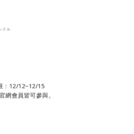
ンドル
12/12~12/15
限：
官網會員皆可參與。