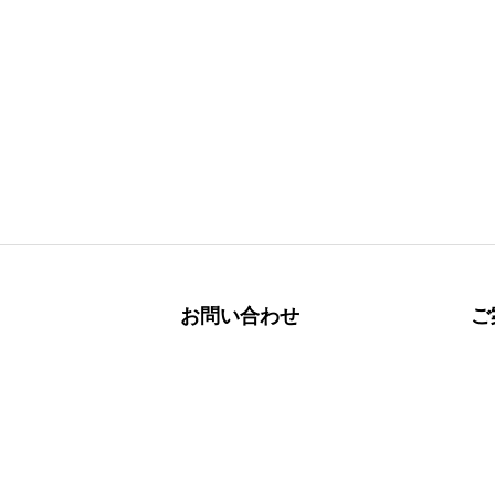
お問い合わせ
ご
台灣台中市大雅區上山路184號
シ
ン
service@quapni.com.tw
プ
返