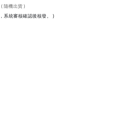
 隨機出貨 )
後，系統審核確認後核發。 )