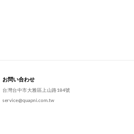
お問い合わせ
台灣台中市大雅區上山路184號
service@quapni.com.tw
ご案内
ショッピングインフォメーション