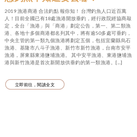
2019 漁港商港 合法釣點 報你知！ 台灣釣魚人口近百萬
人！目前全國已有18處漁港開放垂釣，經行政院經協商敲
定，全台「漁港」與「商港」劃定公告，第一、第二類漁
港、各地十多個商港都名列其中，將有逾50多處可垂釣，
中央主管的第一類九個漁港將劃定五個，包括宜蘭縣烏石
漁港、基隆市八斗子漁港、新竹市新竹漁港，台南市安平
漁港，屏東縣東港鹽埔漁港。 其中安平漁港、東港鹽埔漁
港與新竹漁港是首次新開放供垂釣的第一類漁港。[...]
立即前往，閱讀全文