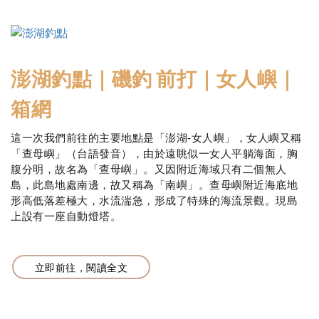
澎湖釣點｜磯釣 前打｜女人嶼｜
箱網
這一次我們前往的主要地點是「澎湖-女人嶼」，女人嶼又稱
「查母嶼」（台語發音），由於遠眺似一女人平躺海面，胸
腹分明，故名為「查母嶼」。又因附近海域只有二個無人
島，此島地處南邊，故又稱為「南嶼」。查母嶼附近海底地
形高低落差極大，水流湍急，形成了特殊的海流景觀。現島
上設有一座自動燈塔。
立即前往，閱讀全文