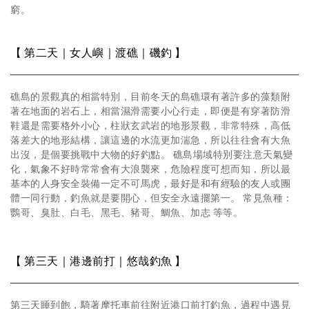
窮。
【 第二天｜女人嶼｜渡礁｜磯釣 】
礁島的景觀真的相當特別，目前冬天的島礁環有著許多的藻類附
著在地面的岩石上，相當濕滑需要小心行走，即便是有穿著防滑
鞋還是需要格外小心，柱狀玄武岩的地形景觀，非常特殊，高低
落差大的地形結構，讓這邊的水流更加湍急，所以往往會有大魚
出沒，是個要挑戰中大物的好釣點。 礁島場域特別要注意天氣變
化，氣象不好時常常會有大浪襲來，危險程度可想而知，所以最
基本的人身安全裝備一定不可馬虎，最好是和有經驗的友人或團
體一同行動，釣魚就是要開心，但安全永遠擺第一。 常見魚種：
鸚哥、臭肚、白毛、黑毛、豬哥、鯛魚、加志 等等。
【 第三天｜港邊前打｜悠哉釣魚 】
第三天睡到飽，騎著摩托車前往附近港口前打釣魚，過程中遇見