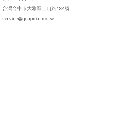
台灣台中市大雅區上山路184號
service@quapni.com.tw
ご案内
ショッピングインフォメーション
プライバシーポリシー
返品・交換について
その他
よくある質問
サービス
メンテナンス