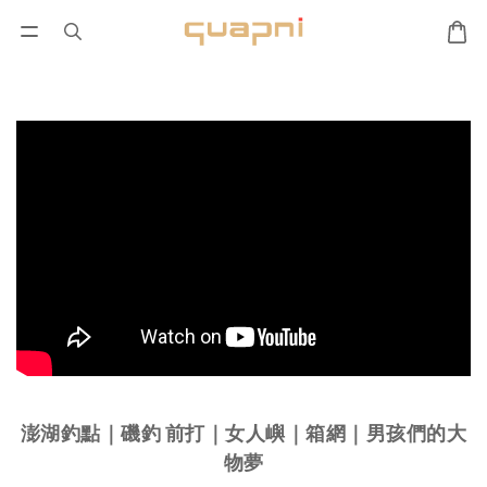
澎湖釣點｜磯釣 前打｜女人嶼｜箱網｜男孩們的大
物夢