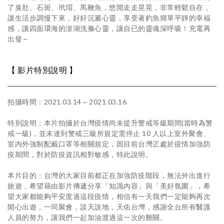
了臭肚、石斑、玳瑁、馬鞭魚，悠閒走走晃晃，非常輕鬆自在，
讓生活步調慢下來，好好沉澱心靈，享受著釣魚簡單平靜的幸福
感，讓四面環海的澎湖洗滌心靈，讓自已的靈魂深呼吸！充電再
出發～
【 影片特別說明 】
拍攝時間：2021.03.14 ~ 2021.03.16
特別說明：本片拍攝於台灣疫情尚未提升警戒等級期間(當時為警
戒一級)，並未達到警戒三級所規定需停止 10 人以上室外聚會、
室內外強制配戴口罩等相關規定，因目前台灣正處於疫情加強防
疫期間，對於防疫資訊相對敏感，特此說明。
本片目的：台灣的大家目前都正在加強防疫階段，無法外出進行
旅遊，希望藉由影片傳遞分享「知識內容」與「美好氛圍」，希
望大家都能夠平安度過這段疫情，相信有一天我們一定能夠再次
開心出遊，一同聚會，談天說地，天佑台灣，感謝全台所有醫護
人員的努力，讓我們一起加油渡過這一次的難關。