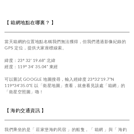
【 箱網地點在哪裏？ 】
當天箱網的位置地點名稱我們無法獲得，但我們透過影像紀錄的
GPS 定位，提供大家座標線索。
緯度：23° 32' 19.68" 北緯
經度：119° 34' 35.04" 東經
可以嘗試 GOOGLE 地圖搜尋，輸入經緯度 23°32'19.7"N
119°34'35.0"E 以「衛星地圖」查看，就會看見該處「箱網」的
「衛星空照圖」嚕！
【 海釣交通資訊 】
我們乘坐的是「 莊家堡海釣民宿 」的船隻，「 箱網 」與「 海釣