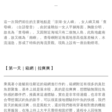
＿
這一次我們前往的主要地點是「澎湖-女人嶼」，女人嶼又稱「查
母嶼」（台語發音），由於遠眺似一女人平躺海面，胸腹分明，
故名為「查母嶼」。又因附近海域只有二個無人島，此島地處南
邊，故又稱為「南嶼」。查母嶼附近海底地形高低落差極大，水
流湍急，形成了特殊的海流景觀。現島上設有一座自動燈塔。
【 第一天｜箱網｜拉爽爽 】
乘風著小遊艇前往鄰近的箱網進行作釣，箱網附近有很多的臭肚
魚群聚集，基本上就是落水咬，真的是拉爽爽，想體驗無限拉魚
快感的夥伴們，推薦來這邊體驗，實在是非常得過癮，也非常適
合帶想嘗試釣魚的新手，可以很直接地體驗到中魚的快感，我們
當天的氣候涼爽，但是風較大，還好我們都有穿著相對應的機能
抗寒服裝，在海上待上大半天覺得相當紓壓，過程令人回味無