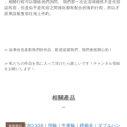
」相關行程可以聯絡他們詢問。 我們那一次去澎湖雖然不是住宿
該民宿，但是似乎是民宿之間彼此都有配合的海釣行程，所以才
搭乘該船隻前往海上作釣。
≫ 如果你也喜歡我們的作品，歡迎追蹤我們，我們會很開心的！
≫ 私たちの作品を気に入って頂けたら嬉しいです！チャンネル登録
をお願いします！
相關產品
＿
最新商品