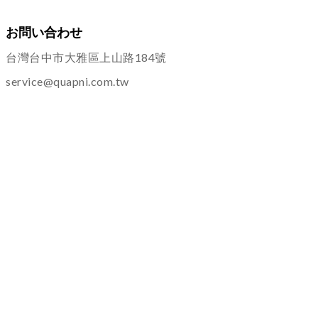
お問い合わせ
台灣台中市大雅區上山路184號
service@quapni.com.tw
ご案内
ショッピングインフォメーション
プライバシーポリシー
返品・交換について
その他
よくある質問
サービス