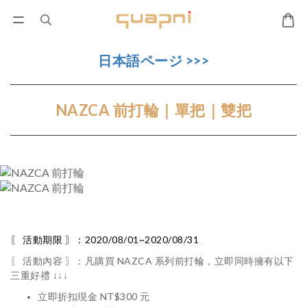
日本語ページ >>>
NAZCA 前打輪｜單把｜雙把
〖 活動期限 〗：2020/08/01~2020/08/31
〖 活動內容 〗：
凡購買 NAZCA 系列前打輪，立即同時擁有以下
三重好禮 ↓↓↓
立即折扣現金 NT$300 元