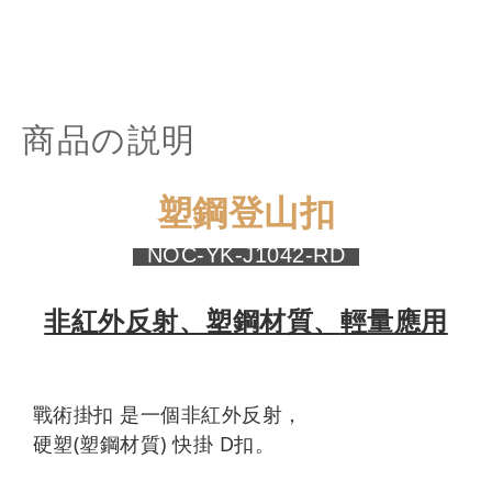
商品の説明
塑鋼登山扣
NOC-YK-J1042-RD
非紅外反射、塑鋼材質、
輕量應用
戰術掛扣 是一個非紅外反射，
硬塑(塑鋼材質) 快掛 D扣。