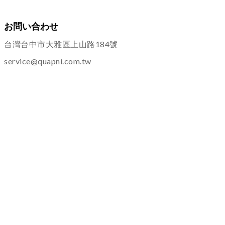
お問い合わせ
台灣台中市大雅區上山路184號
service@quapni.com.tw
ご案内
ショッピングインフォメーション
プライバシーポリシー
返品・交換について
その他
よくある質問
サービス