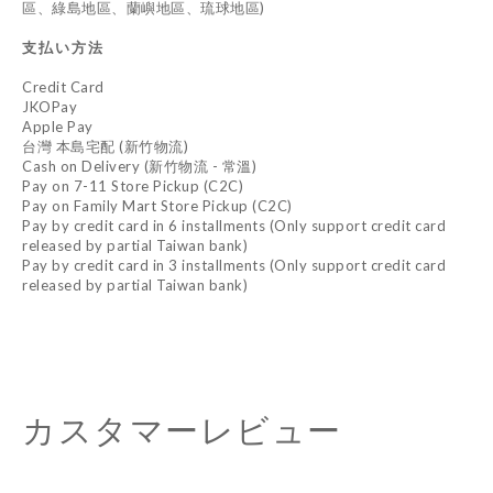
區、綠島地區、蘭嶼地區、琉球地區)
支払い方法
Credit Card
JKOPay
Apple Pay
台灣 本島宅配 (新竹物流)
Cash on Delivery (新竹物流 - 常溫)
Pay on 7-11 Store Pickup (C2C)
Pay on Family Mart Store Pickup (C2C)
Pay by credit card in 6 installments (Only support credit card
released by partial Taiwan bank)
Pay by credit card in 3 installments (Only support credit card
released by partial Taiwan bank)
カスタマーレビュー