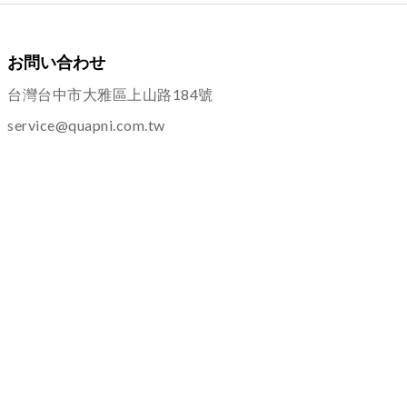
お問い合わせ
台灣台中市大雅區上山路184號
service@quapni.com.tw
ご案内
ショッピングインフォメーション
プライバシーポリシー
返品・交換について
その他
よくある質問