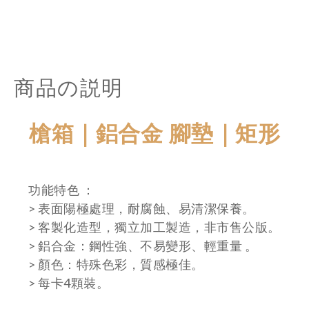
商品の説明
槍箱｜鋁合金 腳墊｜矩形
功能特色 ：
> 表面陽極處理，耐腐蝕、易清潔保養。
> 客製化造型，獨立加工製造，非市售公版。
> 鋁合金：鋼性強、不易變形、輕重量 。
> 顏色：特殊色彩，質感極佳。
> 每卡4顆裝。