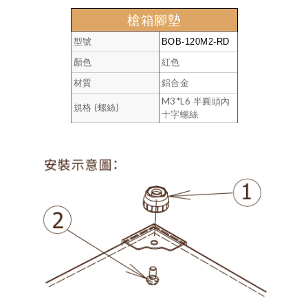
槍箱腳墊
型號
BOB-120M2-RD
顏色
紅色
材質
鋁合金
M3*L6 半圓頭內
規格 (螺絲)
十字螺絲