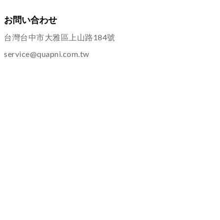
お問い合わせ
台灣台中市大雅區上山路184號
service@quapni.com.tw
ご案内
ショッピングインフォメーション
プライバシーポリシー
返品・交換について
その他
よくある質問
サービス