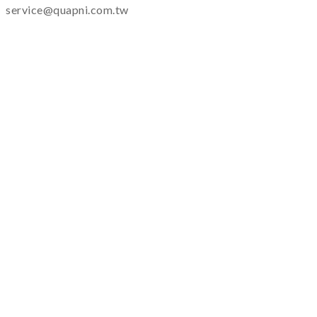
service@quapni.com.tw
ご案内
ショッピングインフォメーション
プライバシーポリシー
返品・交換について
その他
よくある質問
サービス
メンテナンス
カスタマーサービス