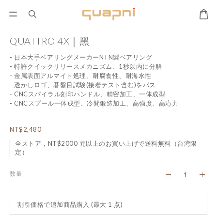
QUATTRO 4X｜黑
- 日本大手ベアリングメーカーNTN製ベアリング
- 特許クイックリリースメカニズム、1秒以内に分解
- 金属表面アルマイト処理、耐腐食性、耐海水性
- 透かしロゴ、碁盤目試験(接着テスト含む)をパス
- CNCスパイラル刻印ハンドル、精密加工、一体成型
- CNCスプール一体成型、冷間鍛造加工、高強度、高応力
NT$2,480
全ストア，NT$2000 元以上のお買い上げで送料無料（台湾限
定）
数量
割引価格で追加商品購入
(最大 1 点)