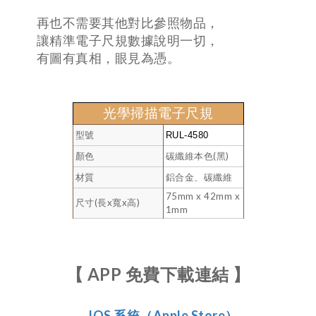
再也不需要其他對比參照物品，
讓精準電子尺規數據說明一切，
有圖有真相，眼見為憑。
光學掃描電子尺規
型號
RUL-4580
顏色
碳纖維本色(黑)
材質
鋁合金、碳纖維
75mm x 42mm x
尺寸(長x寬x高)
1mm
【 APP 免費下載連結 】
IOS 系統（Apple Store）