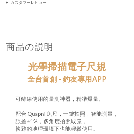
カスタマーレビュー
商品の説明
光學掃描電子尺規
全台首創 - 釣友專用APP
可離線使用的量測神器，精準爆量。
配合 Quapni 魚尺，一鍵拍照，智能測量，
誤差±1%，多角度拍照取景，
複雜的地理環境下也能輕鬆使用。