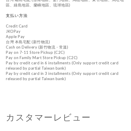
區、綠島地區、蘭嶼地區、琉球地區)
支払い方法
Credit Card
JKOPay
Apple Pay
台灣 本島宅配 (新竹物流)
Cash on Delivery (新竹物流 - 常溫)
Pay on 7-11 Store Pickup (C2C)
Pay on Family Mart Store Pickup (C2C)
Pay by credit card in 6 installments (Only support credit card
released by partial Taiwan bank)
Pay by credit card in 3 installments (Only support credit card
released by partial Taiwan bank)
カスタマーレビュー