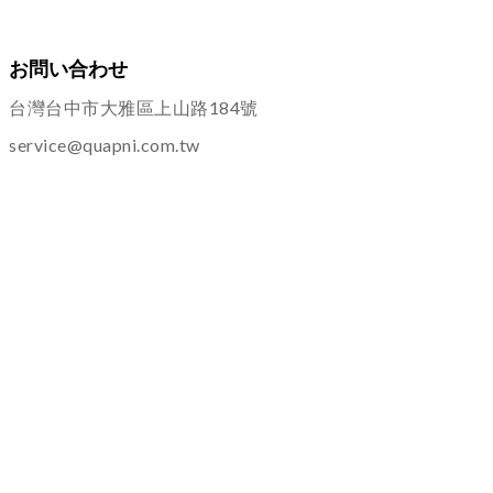
お問い合わせ
台灣台中市大雅區上山路184號
service@quapni.com.tw
ご案内
ショッピングインフォメーション
プライバシーポリシー
返品・交換について
その他
よくある質問