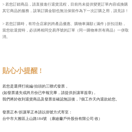
> 若您訂錯商品，請直接進行退貨流程，目前尚未提供變更訂單內容或換購
其它商品的服務，該筆訂購金額也無法保留作為下一次訂購之用，請見諒！
> 若您訂購時，有符合店家的跨產品優惠、購物車滿額 ( 滿件 ) 折扣活動，
當您欲退貨時，必須將相同交易序號的訂單（同一購物車所有商品）一併取
消。
貼心小提醒 !
若您是選擇打統編/抬頭的三聯式發票，
(如發票遺失或跨月份已申報完畢，請提供折讓單簽章)，
我們將於收到退貨商品及發票並確認無誤後，7個工作天內退款給您。
發票正本/折讓單正本請以掛號方式寄至：
台中市大雅區上山路184號 （康廸薾戶外股份有限公司 收）