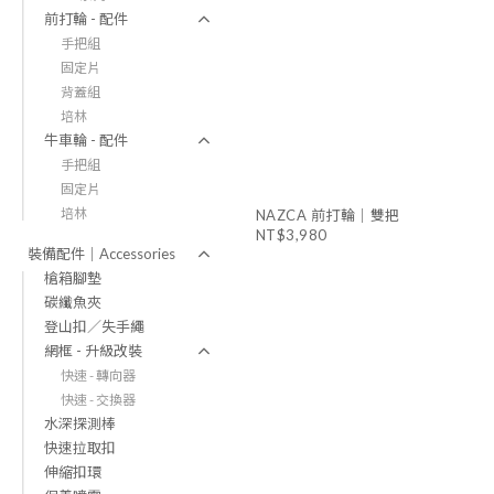
前打輪 - 配件
手把組
固定片
背蓋組
培林
牛車輪 - 配件
手把組
固定片
培林
NAZCA 前打輪｜雙把
NT$3,980
裝備配件｜Accessories
槍箱腳墊
碳纖魚夾
登山扣／失手繩
網框 - 升級改裝
快速 - 轉向器
快速 - 交換器
水深探測棒
快速拉取扣
伸縮扣環