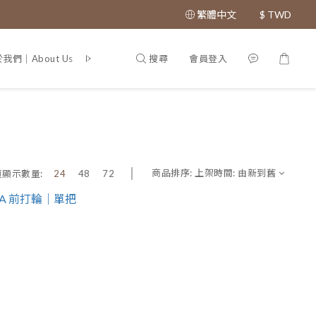
繁體中文
$
TWD
搜尋
會員登入
我們｜About Us
專利證書｜Patent
商品排序:
上架時間: 由新到舊
頁顯示數量:
24
48
72