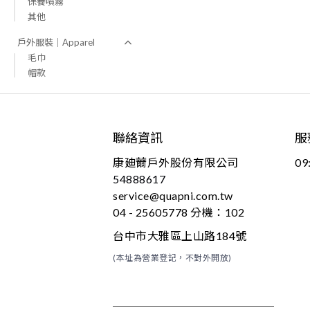
保養噴霧
其他
戶外服裝｜Apparel
毛巾
帽款
聯絡資訊
服
康廸薾戶外股份有限公司
09
54888617
service@quapni.com.tw
04 - 25605778 分機：102
台中市大雅區上山路184號
(本址為營業登記，不對外開放)