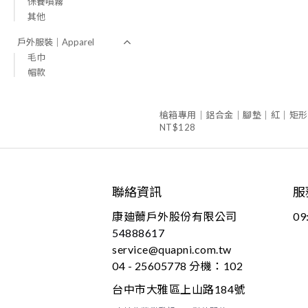
保養噴霧
其他
戶外服裝｜Apparel
毛巾
帽款
槍箱專用｜鋁合金｜腳墊｜紅｜矩形
NT$128
聯絡資訊
服
康廸薾戶外股份有限公司
09
54888617
service@quapni.com.tw
04 - 25605778 分機：102
台中市大雅區上山路184號