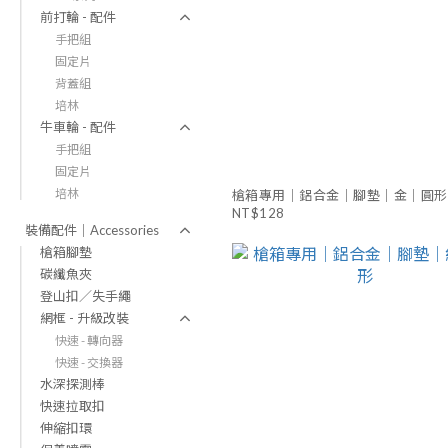
前打輪 - 配件
手把組
固定片
背蓋組
培林
牛車輪 - 配件
手把組
固定片
培林
槍箱專用｜鋁合金｜腳墊｜金｜圓形
NT$128
裝備配件｜Accessories
槍箱腳墊
碳纖魚夾
登山扣／失手繩
網框 - 升級改裝
快速 - 轉向器
快速 - 交換器
水深探測棒
快速拉取扣
伸縮扣環