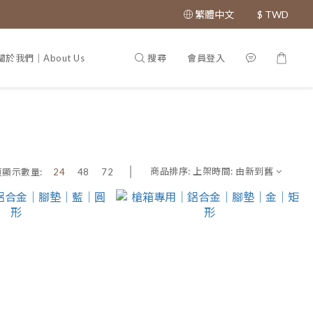
繁體中文
$
TWD
搜尋
會員登入
關於我們｜About Us
專利證書｜Patent
商品排序:
上架時間: 由新到舊
頁顯示數量:
24
48
72