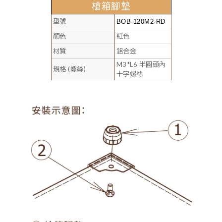
槍箱腳墊
型號
BOB-120M2-RD
顏色
紅色
材質
鋁合金
M3*L6 半圓頭內
規格 (螺絲)
十字螺絲