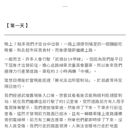
＿
【 第一天 】
晚上 7 點多我們才從台中出發，一路上順便到埔里的一間麵館吃
晚餐，和去超市採買食材，而後便隨即繼續上路。
一般而言，許多人會行駛「武嶺台14甲線」，但因為我們是平日
下班後才出發前往，擔心此路線車流量高會塞車，所以後來我們
選擇力行產業道路，車程約 3 小時再轉「中橫」。
理想目標是於當晚能抵達「勝光派出所管制站」，於該處等待至
隔日放行。
我們經過武陵農場後入口後，想嘗試看看是否能夠順利抵達管制
站，就在我們繼續往前行駛了約1公里後，突然道路前方有人用手
電筒揮舞警示，我們便放慢車速，然後停了下來，下車步行前往
查看，猛然才發現前方路面已結冰，且有一輛轎車撞上道路護欄
旁的電線桿，前方有三輛吉普車，所幸他們都即時停了下來，沒
有人員受傷，我們行走的路面很滑，人無法安穩地行走於地面