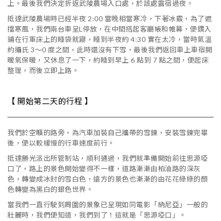
上。最後我們決定折返武陵農場入口處，於該處露宿過夜。
抵達武陵農場時已經半夜 2:00​ 當晚相當寒冷，下著冰霰，為了遮
擋寒風，我們兩台車呈L停放，在中間搭起客廳帳和帷幕，便鑽入
鋪在行軍床上的睡袋就寢，睡到半夜約 4:30​ 實在太冷，當時氣溫
約攝氏 3～0 度之間，此時還沒有下雪，最後我們返回車上車宿開
暖氣保暖，又休息了一下，約睡到早上 6 點到 7 點之間，便起床
整理，而後立即上路。
【 開始第二天的行程 】
我們於空曠的路旁，為汽車加裝自己攜帶的雪鍊，安裝雪鍊完畢
後，便以較緩慢的行車速度前行。
抵達勝光派出所管制站，順利通過，我們就準備開始前往思源埡
口了，路上的景色開始變得不一樣，道路漸漸由柏油路的深灰
色，轉變成冰封的雪白色，遠方的景色也漸漸的由花花綠綠的顏
色轉變為黑白的銀色世界。
當我們一直行駛到周圍的景象已呈現如同電影「納尼亞」一般的
壯麗時，我們便知道，我們到了！這就是「思源埡口」。