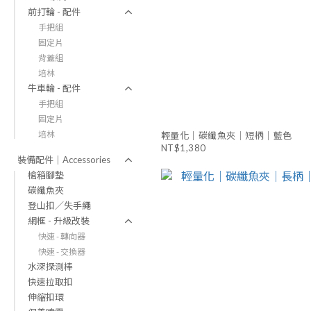
前打輪 - 配件
手把組
固定片
背蓋組
培林
牛車輪 - 配件
手把組
固定片
培林
輕量化｜碳纖魚夾｜短柄｜藍色
NT$1,380
裝備配件｜Accessories
槍箱腳墊
碳纖魚夾
登山扣／失手繩
網框 - 升級改裝
快速 - 轉向器
快速 - 交換器
水深探測棒
快速拉取扣
伸縮扣環