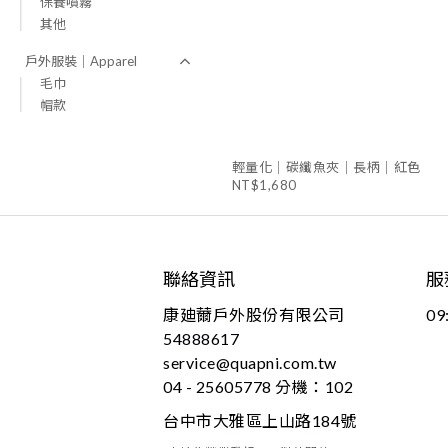
保養噴霧
其他
戶外服裝｜Apparel
毛巾
帽款
輕量化｜碳纖魚夾｜長柄｜紅色
NT$1,680
聯絡資訊
服
康廸薾戶外股份有限公司
09
54888617
service@quapni.com.tw
04 - 25605778 分機：102
台中市大雅區上山路184號