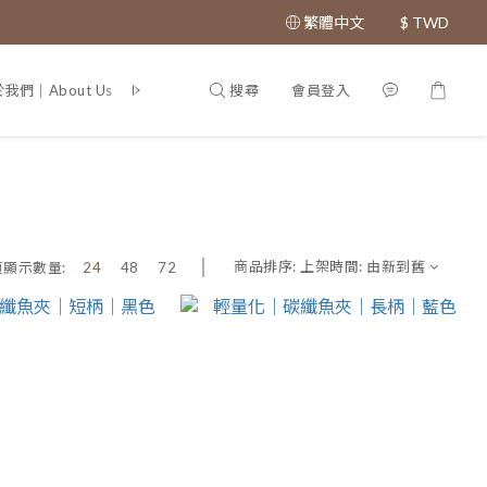
繁體中文
$
TWD
搜尋
會員登入
我們｜About Us
專利證書｜Patent
商品排序:
上架時間: 由新到舊
頁顯示數量:
24
48
72