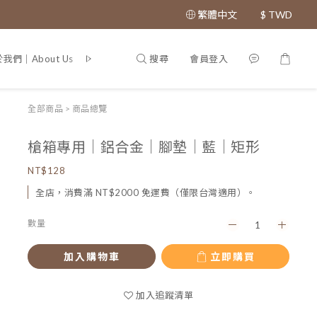
繁體中文
$
TWD
搜尋
會員登入
我們｜About Us
專利證書｜Patent
全部商品
>
商品總覽
槍箱專用｜鋁合金｜腳墊｜藍｜矩形
NT$128
全店，消費滿 NT$2000 免運費（僅限台灣適用）。
數量
加入購物車
立即購買
加入追蹤清單