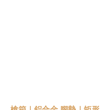
槍箱｜鋁合金 腳墊｜矩形