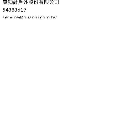
康廸薾戶外股份有限公司
54888617
service@quapni.com.tw
04 - 25605778 分機：102
台中市大雅區上山路184號
(本址為營業登記，不對外開放)
服務時間
09:00-17:00 (不含例假日)
條款細則
購物須知
隱私政策
退換貨政策