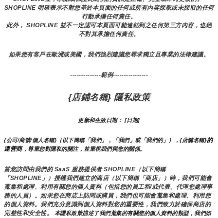
SHOPLINE 明確表示不對您基於本頁面的任何或所有內容採取或未採取的任何
行動承擔任何責任。
此外， SHOPLINE 並不一定認可本頁面可能連結到之任何第三方內容，也絕
不對其承擔任何責任。
如果您有客戶在歐洲或美國，我們強烈建議您尋求獨立且專業的法律建議。
--------------範例----------------
{店鋪名稱} 隱私政策
更新和生效日期： [日期]
}的
{公司/商號/個人名稱}（以下簡稱「我們」，「我們」或「我們的」），{店舖名稱
運營商
，尊重您對隱私的關注，並重視我們與您的關係。 
當您訪問由我們的 SaaS 服務提供者 SHOPLINE（以下簡稱
「SHOPLINE」）授權我們建立的商店（以下簡稱「商店」）時，我們可能會
蒐集和處理、利用有關您的個人資料（包括您的員工和/或代表、代理您處理事
務的人員）。如果您在商店上訪問或購買，我們也可能會蒐集和處理、利用您
的個人資料。我們充分意識到個人資料對您的重要性，我們致力於確保商店的
完整性和安全性。
 本隱私政策描述了我們蒐集的有關您的個人資料的類型，我們如