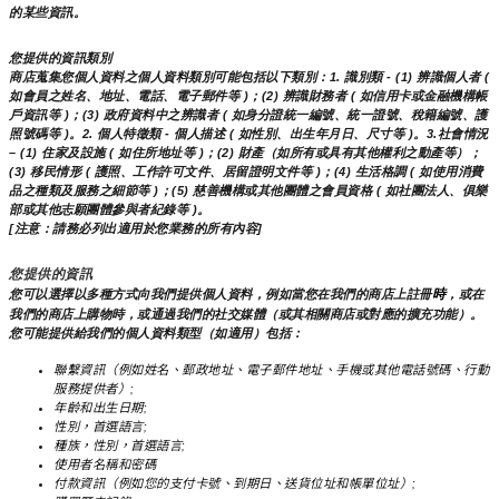
的某些資訊。
您提供的資訊類別
商店蒐集您個人資料之個人資料類別可能包括以下類別：1. 識別類 - (1) 辨識個人者 ( 
如會員之姓名、地址、電話、電子郵件等 )；(2) 辨識財務者 ( 如信用卡或金融機構帳
戶資訊等 )；(3) 政府資料中之辨識者 ( 如身分證統一編號、統一證號、稅籍編號、護
照號碼等 )。2. 個人特徵類 - 個人描述 ( 如性別、出生年月日、尺寸等 )。3.社會情況 
– (1) 住家及設施 ( 如住所地址等 )；(2) 財產（如所有或具有其他權利之動產等）；
(3) 移民情形 ( 護照、工作許可文件、居留證明文件等 )；(4) 生活格調 ( 如使用消費
品之種類及服務之細節等 )；(5) 慈善機構或其他團體之會員資格 ( 如社團法人、俱樂
部或其他志願團體參與者紀錄等 )。
[注意：請務必列出適用於您業務的所有內容]
您提供的資訊
時
您可以選擇以多種方式向我們提供個人資料，例如當您在我們的商店上註冊
，或在
我們的商店上購物時，或通過我們的社交媒體（或其相關商店或對應的擴充功能）。
您可能提供給我們的個人資料類型（如適用）包括：
聯繫資訊（例如姓名、郵政地址、電子郵件地址、手機或其他電話號碼、行動
服務提供者）;
年齡和出生日期;
性別，首選語言;
種族，性別，首選語言;
使用者名稱和密碼
付款資訊（例如您的支付卡號、到期日、送貨位址和帳單位址）;