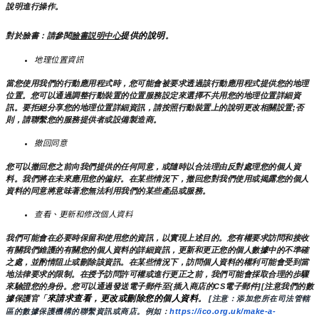
說明進行操作。
提供的說明
對於臉書：請參閱
臉書説明中心
。
地理位置資訊
當您使用我們的行動應用程式時，您可能會被要求透過該行動應用程式提供您的地理
位置。您可以通過調整行動裝置的位置服務設定來選擇不共用您的地理位置詳細資
訊。要拒絕分享您的地理位置詳細資訊，請按照行動裝置上的說明更改相關設置;否
則，請聯繫您的服務提供者或設備製造商。
撤回同意
您可以撤回您之前向我們提供的任何同意，或隨時以合法理由反對處理您的個人資
料。我們將在未來應用您的偏好。在某些情況下，撤回您對我們使用或揭露您的個人
資料的同意將意味著您無法利用我們的某些產品或服務。
查看、更新和修改個人資料
我們可能會在必要時保留和使用您的資訊，以實現上述目的。您有權要求訪問和接收
有關我們維護的有關您的個人資料的詳細資訊，更新和更正您的個人數據中的不準確
之處，並酌情阻止或刪除該資訊。在某些情況下，訪問個人資料的權利可能會受到當
地法律要求的限制。在授予訪問許可權或進行更正之前，我們可能會採取合理的步驟
來驗證您的身份。您可以通過發送電子郵件至{插入商店的CS電子郵件][注意我們的數
來請求查看，更改或刪除您的個人資料
據保護官「
。
 [注意：添加您所在司法管轄
區的數據保護機構的聯繫資訊或商店。例如：
https://ico.org.uk/make-a-