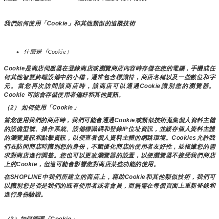
我們如何使用「Cookie」和其他類似的追蹤技術
什麼是「Cookie」
Cookie是商店伺服器在登錄商店或瀏覽商店內容時存儲在您的電腦，手機或任
何其他智慧終端設備中的小檔，通常包含標識符，商店名稱以及一些數位和字
元。當您再次訪問該商店時，該商店可以通過Cookie識別您的瀏覽器。
Cookie 可能會存儲使用者偏好和其他資訊。
（2） 如何使用「Cookie」
當您使用我們的商店時，我們可能會通過Cookie或類似技術蒐集個人資料主體
的設備型號、操作系統、設備標識碼和登錄IP位址資訊，並緩存個人資料主體
的瀏覽資訊和點擊資訊，以便查看個人資料主體的網路環境。Cookies允許我
們在訪問商店時識別您的身份，不斷優化商店的使用者友好性，並根據您的需
求對商店進行調整。您也可以更改瀏覽器的設置，以便瀏覽器不接受我們商店
上的Cookie，但這可能會影響您對商店某些功能的使用。
在SHOPLINE中我們所建立的商店上，藉助Cookie和其他類似技術，我們可
以識別您是否是我們的既有使用者或者會員，而無需在每個頁面上重新登錄和
進行身份驗證。
（3）如何管理「Cookie」