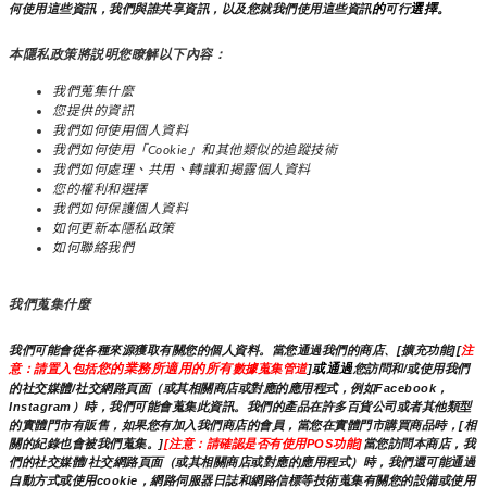
的
選擇。
何使用這些資訊，我們與誰共享資訊，以及您就我們使用這些資訊
可行
本隱私政策將説明您瞭解以下內容：
我們蒐集什麼
您提供的資訊
我們如何使用個人資料
我們如何使用「Cookie」和其他類似的追蹤技術
我們如何處理、共用、轉讓和揭露個人資料
您的權利和選擇
我們如何保護個人資料
如何更新本隱私政策
如何聯絡我們
我們蒐集什麼
我們可能會從各種來源獲取有關您的個人資料。當您通過我們的商店、[擴充功能][
注
您的業務所適用的所有
或通過
意：請置入包括
數據蒐集管道
]
您訪問和/或使用我們
的社交媒體/社交網路頁面（或其相關商店或對應的應用程式，例如Facebook，
Instagram）時，我們可能會蒐集此資訊。我們的產品在許多百貨公司或者其他類型
的實體門市有販售，如果您有加入我們商店的會員，當您在實體門市購買商品時，[相
關的紀錄也會被我們蒐集。]
[注意：請確認是否有使用POS功能]
當您訪問本商店，我
們的社交媒體/社交網路頁面（或其相關商店或對應的應用程式）時，我們還可能通過
自動方式或使用cookie，網路伺服器日誌和網路信標等技術蒐集有關您的設備或使用