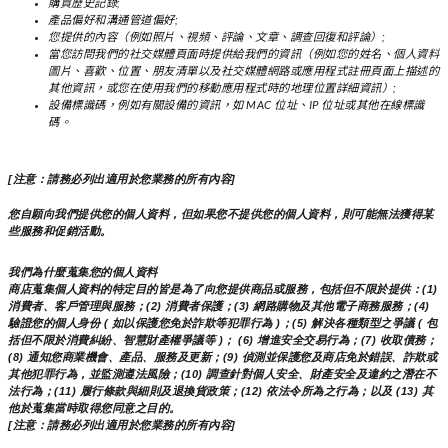
購買歷史記錄;
產品偏好和溝通管道偏好;
您提供的內容（例如照片、視頻、評論、文章、調查回復和評論）;
當您訪問我們的社交媒體頁面時提供給我們的資訊（例如您的姓名、個人資料
圖片、喜歡、位置、朋友清單以及社交媒體網路或應用程式註冊頁面上描述的
其他資訊，或您在使用我們的移動應用程式時的地理位置詳細資訊）;
設備標識碼，例如有關設備的資訊，如 MAC 位址、IP 位址或其他在線標識
碼。
[注意：請務必列出適用於您業務的所有內容]
您自願向我們提供您的個人資料，但如果您不提供您的個人資料，則可能無法獲得某
些服務和促銷活動。
我們為什麼蒐集您的個人資料
商店蒐集個人資料的特定目的皆是為了向您提供商品或服務，包括但不限於提供：(1) 
消費者、客戶管理與服務；(2) 消費者保護；(3) 網路購物及其他電子商務服務；(4) 
驗證您的個人身份 ( 如以保護您免於詐欺等犯罪行為 )；(5) 解決各種類型之爭議 ( 包
括但不限於消費糾紛、智慧財產權爭議等 )； (6) 增進安全交易行為；(7) 收取債務； 
(8) 通知您商業機會、產品、服務及更新；(9) 偵測並保護您及商店免於錯誤、詐欺或
其他犯罪行為，並監測遵法風險；(10) 調查針對個人安全、財產安全及違約之潛在不
法行為；(11) 履行條款與細則及退換貨政策；(12) 依法令所為之行為；以及 (13) 其
他於蒐集當時取得您同意之目的。
[注意：請務必列出適用於您業務的所有內容]