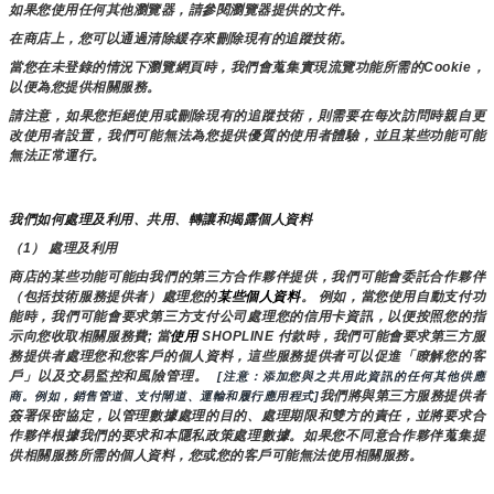
如果您使用任何其他瀏覽器，請參閱瀏覽器提供的文件。
在商店上，您可以通過清除緩存來刪除現有的追蹤技術。
當您在未登錄的情況下瀏覽網頁時，我們會蒐集實現流覽功能所需的Cookie，
以便為您提供相關服務。
請注意，如果您拒絕使用或刪除現有的追蹤技術，則需要在每次訪問時親自更
改使用者設置，我們可能無法為您提供優質的使用者體驗，並且某些功能可能
無法正常運行。
我們如何處理及利用、共用、轉讓和揭露個人資料
（1） 處理及利用
商店的某些功能可能由我們的第三方合作夥伴提供，我們可能會委託合作夥伴
（包括技術服務提供者）處理您的
某些個人資料
。 例如，當您使用自動支付功
能時，我們可能會要求第三方支付公司處理您的信用卡資訊，以便按照您的指
示向您收取相關服務費; 當
使用 
SHOPLINE 付款時，我們可能會要求第三方服
務提供者處理您和您客戶的個人資料，這些服務提供者可以促進「瞭解您的客
戶」以及交易監控和風險管理。 
 [注意：添加您與之共用此資訊的任何其他供應
我們將與第三方服務提供者
商。例如，銷售管道、支付閘道、運輸和履行應用程式]
簽署保密協定，以管理數據處理的目的、處理期限和雙方的責任，並將要求合
作夥伴根據我們的要求和本隱私政策處理數據。如果您不同意合作夥伴蒐集提
供相關服務所需的個人資料，您或您的客戶可能無法使用相關服務。