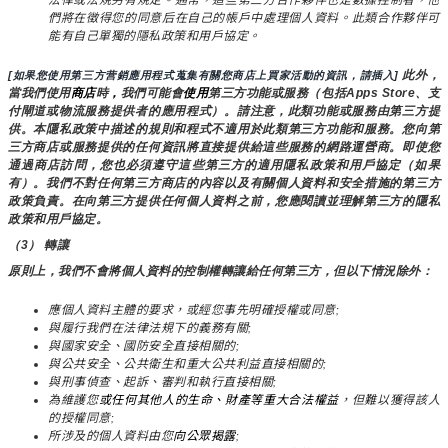
們將在徵得您的同意后在自己的帳戶中處理個人資料。此類合作夥伴可
能有自己單獨的隱私政策和用戶協定。
 此外，
[如果您使用第三方营銷應用程式蒐集有關您商店上買家活動的資訊，請插入]
當我們使用
商店
時
，
我們可能會
使用
第三方功能或服務（包括Apps Store、支
付閘道或物流服務提供者的應用程式）。請注意，此類功能或服務由第三方提
供。本隱私政策中描述的規則和程式不適用於此類第三方功能和服務。您向第
三方商店或服務提供的任何資訊將直接提供給這些服務的網路運營商。即使您
通過商店訪問，您也必須遵守這些第三方的適用隱私政策和用戶協定（如果
有）。我們不對任何第三方商店的內容以及有關個人資料和安全措施的第三方
政策負責。在向第三方提供任何個人資料之前，您應閱讀並理解第三方的隱私
政策和用戶協定。
（3） 轉讓
原則上，我們不會將個人資料的控制權轉讓給任何第三方，但以下情況除外：
應個人資料主體的要求，或經您事先明確授權或同意;
與履行我們在法律法規下的義務有關;
與國家安全、國防安全直接相關的;
與公共安全、公共衛生和重大公共利益直接相關的;
與刑事偵查、起訴、審判和執行直接相關;
為維護您
或任何其他人的生命、財產等重大合法權益
，但難以獲得該人
的授權同意;
所涉及的個人資料由您
向公眾揭露
;