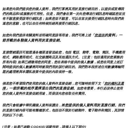
如果您向我們提供您的個人資料，我們打算將其用於直接行銷目的，以提供或宣傳我
們的商品和/或服務的可用性。但是，我們會在第一次向您傳送行銷訊息時確認您並沒
有不願意接受該等行銷訊息；如果您並不願意，可以在首次接受行銷訊息時向我們表
達您的意願，也可以在任何時候拒絕再接受行銷訊息。
「
的資料」一
如您向我們提供有關資料並明確同意該等用途，我們可將上述
您提供
節所載的各類個人資料用於直接促銷。
直接營銷通訊可能透過各種渠道發送給您，包括 電話、郵寄、電郵、簡訊、手機應用
程式、網路應用程式、社交媒體商店及其他通訊方式。 [注意：包括適用於您業務的
所有內容] 如果已經徵得您的同意，您在表格中提供的個人數據，或您在同意上述訂
閱時提供的個人數據將同時被我們用於該行銷目的。我們對本段所述任何數據傳輸問
題的處理將與本隱私政策中提供的內容保持一致。
倘若您不希望我們使用您的個人資料作直接促銷，您可隨時按照下文「
您的權利及選
」一節所載的程序選擇退出我們的直接促銷
擇
。如您有需要，本行必須停止使用
您的個人資料作直接促銷用途，而毋須向您收取任何費用。
您提供的個人資料用於直接行銷
我們只會根據中華民國個人資料保護法，將
。我們
的直接行銷內容可能有幾種形式，包括但不限於行銷郵件、電子郵件和簡訊，其詳情
列於以下小節。
[注意：如果已啟動 COOKIE/追蹤技術，請插入以下部分]