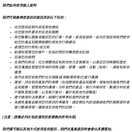
我們如何使用個人資料
我們可能會將您提供的資訊用於以下目的：
向您發送促銷內容或其他通信;
向您提供所要求的信息和服務;
與您聯繫以跟進或確認您的訂單，約會，退貨或退款，並向您發送與我們提供
給您的產品和服務相關的其他非行銷通信;
處理您的付款和/或交易;
創建和管理您的帳戶，包括訪問您的購買歷史記錄;
回復您的詢問;
在我們的商店、社交媒體商店和其他地方定製廣告，以滿足您的興趣和歷史;
與您溝通並管理您參與的特殊活動、競賽、抽獎、活動（如有）、調查和其他
優惠;
操作並與您就我們的社交網路或[移動應用程式]進行溝通;
運營、評估和改進我們的業務（包括開發新產品和服務，增強和改進我們的產
品和服務，管理我們的溝通，分析我們的產品，執行市場研究、數據分析和客
戶關係管理計劃，以及執行會計、審計和其他內部職能）;
遵守適用的法律要求、相關行業標準和我們的政策;
為避免重複並確保您的資訊的準確性，請定期在內部或通過我們的服務提供者
進行數據清理，鏈接或合併我們的記錄。
[注意：請務必列出包括適用於您業務的所有內容]
我們還可能以其他方式使用這些資訊，我們在蒐集資訊時會發出具體通知。