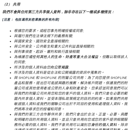
（2） 共用
我們不會與任何第三方共享個人資料，除非存在以下一種或多種情況：
[注意： 包括適用於您業務的所有內容]
根據您的要求，或經您事先明確授權或同意;
與履行我們在法律法規下的義務有關;
與國家安全、國防安全直接相關的;
與公共安全、公共衛生和重大公共利益直接相關的;
與刑事偵查、起訴、審判和執行直接相關;
為維護您
或任何其他人的生命、財產等重大合法權益
，但難以取得該人
的同意;
所涉及的個人資料由您
向公眾揭露
;
所涉及的個人資料是從合法和公開揭露的資訊中蒐集的。
與 SHOPLINE 和 SHOPLINE 的附屬公司共用：為了向您提供 SHOPLINE 
產品和服務，提出您可能感興趣的推薦，解決帳戶問題，保護我們的附
屬公司或其他使用者或公眾的人身和財產安全，您承認並同意我們可以
與我們的附屬公司共用您和您的客戶的個人資料。我們只會在必要的範
圍內共享個人資料，並受本隱私政策規定的目的的約束。如果我們共用
敏感個人資料或我們的關聯公司出於不同目的使用和處理個人資料，我
們將再次尋求您的授權和同意。
與我們的第三方合作夥伴共享：我們只會出於合法、正當、必要、具體
和明確的目的共用個人資料，並且只會共用向您或您的客戶提供相關服
務所必需的個人資料。我們不會共用可以識別您
身份的個人資料
，除非
法律或法規另有規定。通常，這些第三方合作夥伴也是數據控制者，他