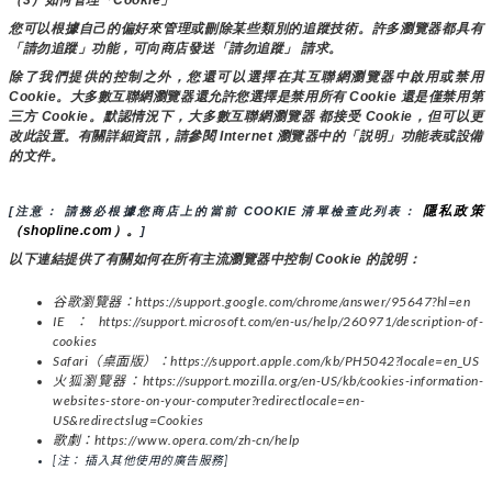
您可以根據自己的偏好來管理或刪除某些類別的追蹤技術。許多瀏覽器都具有
「請勿追蹤」功能，可向商店發送「請勿追蹤」 請求。
除了我們提供的控制之外，您還可以選擇在其互聯網瀏覽器中啟用或禁用
Cookie。大多數互聯網瀏覽器還允許您選擇是禁用所有 Cookie 還是僅禁用第
三方 Cookie。默認情況下，大多數互聯網瀏覽器 都接受 Cookie，但可以更
改此設置。有關詳細資訊，請參閱 Internet 瀏覽器中的「説明」功能表或設備
的文件。
隱私政策
[注意： 請務必根據您商店上的當前 COOKIE 清單檢查此列表： 
（shopline.com）。
]
以下連結提供了有關如何在所有主流瀏覽器中控制 Cookie 的說明：
谷歌瀏覽器：https://support.google.com/chrome/answer/95647?hl=en
IE：https://support.microsoft.com/en-us/help/260971/description-of-
cookies
Safari（桌面版）：https://support.apple.com/kb/PH5042?locale=en_US
火狐瀏覽器：https://support.mozilla.org/en-US/kb/cookies-information-
websites-store-on-your-computer?redirectlocale=en-
US&redirectslug=Cookies
歌劇：https://www.opera.com/zh-cn/help
[注： 插入其他使用的廣告服務]