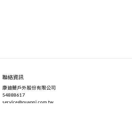
聯絡資訊
康廸薾戶外股份有限公司
54888617
service@quapni.com.tw
04 - 25605778 分機：102
台中市大雅區上山路184號
(本址為營業登記，不對外開放)