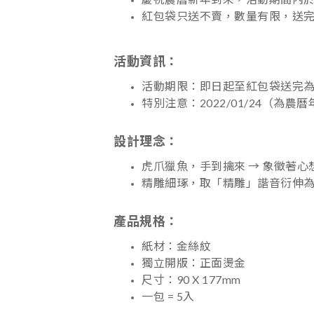
紅包袋只送不賣，數量有限，送
活動資訊：
活動期限：即日起至紅包袋送完
特別注意：2022/01/24（為
設計理念：
虎爪獵魚，手到擒來 → 象徵著心
精雕細琢，取「精雕」諧音衍伸為
產品規格：
紙材：金絲紋
獨立開版：正面燙金
尺寸：90 X 177mm
一包 = 5入