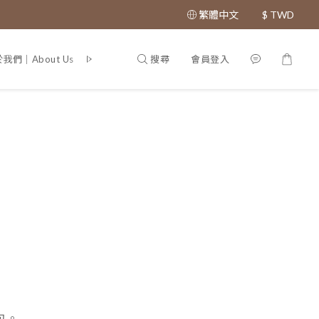
繁體中文
$
TWD
搜尋
會員登入
我們｜About Us
專利證書｜Patent
包。