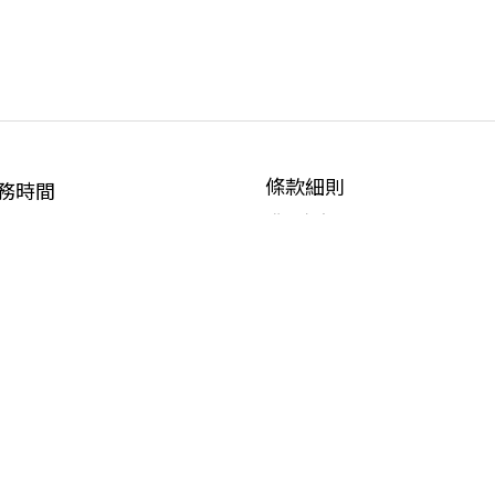
條款細則
務時間
購物須知
:00-17:00 (不含例假日)
隱私政策
退換貨政策
其他
常見問題