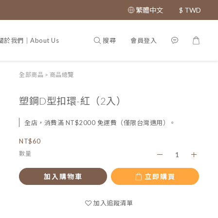
繁體中文
$
TWD
搜尋
會員登入
關於我們｜About Us
專利證書｜Patent
全部商品
>
商品總覽
塑鋼D型扣環-紅（2入）
全店，消費滿 NT$2000 免運費（僅限台灣適用）。
NT$60
數量
加入購物車
立即購買
加入追蹤清單