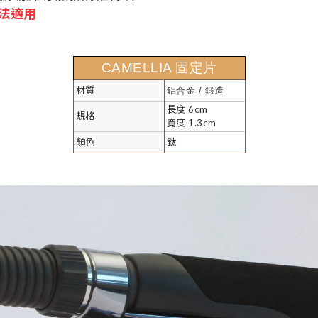
法適用
CAMELLIA 固定片
材質
鋁合金 / 鍛造
長度 6cm
規格
寬度 1.3cm
顏色
鈦