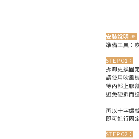
安裝說明 ☞
準備工具：
STEP 01：
拆卸更換固
請使用吹風
待內部上膠
避免硬拆而
再以十字螺
即可進行固
STEP 02：