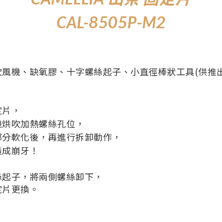
CAL-8505P-M2
吹風機、缺氧膠、十字螺絲起子、小直徑棒狀工具(供推出
定片，
機烘吹加熱螺絲孔位，
部分軟化後，再進行拆卸動作，
造成崩牙！
絲起子，將兩側螺絲卸下，
定片更換。