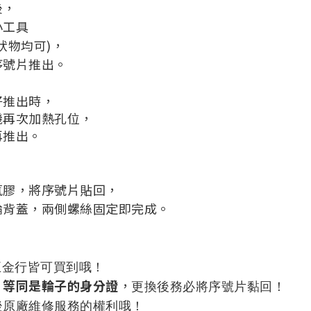
後，
小工具
狀物均可)，
序號片推出。
好推出時，
機再次加熱孔位，
再推出。
氧膠，將序號片貼回，
輪背蓋，兩側螺絲固定即完成。
五金行皆可買到哦！
，
更換後務必將序號片黏回！
 」等同是輪子的身分證
後原廠維修服務的權利哦！