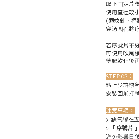
取下固定片
使用直徑較
(迴紋針、棒
穿過圓孔將
若序號片不
可使用吹風
待膠軟化後
STEP 03：
點上少許缺
安裝回前打
注意事項：
> 缺氧膠在
>
「 序號片
避免影響日