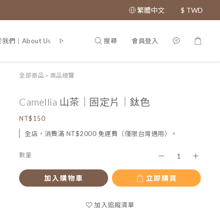
繁體中文
$
TWD
搜尋
會員登入
我們｜About Us
專利證書｜Patent
全部商品
>
商品總覽
Camellia 山茶｜固定片｜鈦色
NT$150
全店，消費滿 NT$2000 免運費（僅限台灣適用）。
數量
加入購物車
立即購買
加入追蹤清單