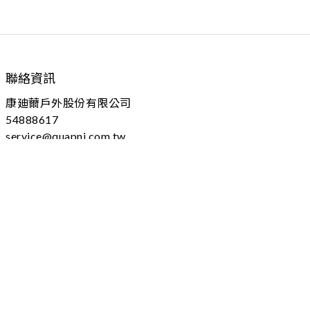
聯絡資訊
康廸薾戶外股份有限公司
54888617
service@quapni.com.tw
04 - 25605778 分機：102
台中市大雅區上山路184號
(本址為營業登記，不對外開放)
服務時間
09:00-17:00 (不含例假日)