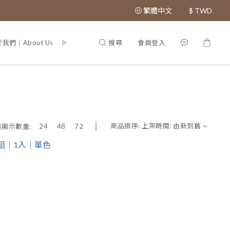
繁體中文
$
TWD
搜尋
會員登入
我們｜About Us
專利證書｜Patent
商品排序:
上架時間: 由新到舊
頁顯示數量:
24
48
72