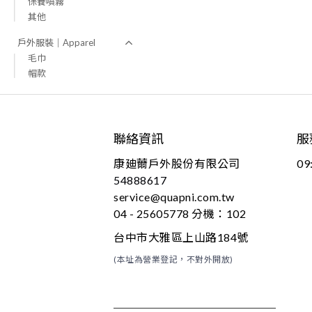
保養噴霧
其他
戶外服裝｜Apparel
毛巾
帽款
聯絡資訊
服
康廸薾戶外股份有限公司
09
54888617
service@quapni.com.tw
04 - 25605778 分機：102
台中市大雅區上山路184號
(本址為營業登記，不對外開放)