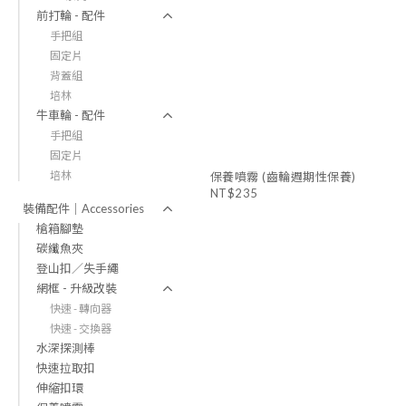
前打輪 - 配件
手把組
固定片
背蓋組
培林
牛車輪 - 配件
手把組
固定片
培林
保養噴霧 (齒輪週期性保養)
NT$235
裝備配件｜Accessories
槍箱腳墊
碳纖魚夾
登山扣／失手繩
網框 - 升級改裝
快速 - 轉向器
快速 - 交換器
水深探測棒
快速拉取扣
伸縮扣環